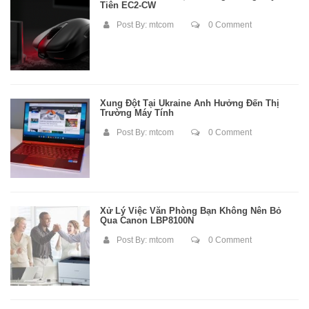
Tiên EC2-CW
Post By:
mtcom
0 Comment
Xung Đột Tại Ukraine Ảnh Hưởng Đến Thị
Trường Máy Tính
Post By:
mtcom
0 Comment
Xử Lý Việc Văn Phòng Bạn Không Nên Bỏ
Qua Canon LBP8100N
Post By:
mtcom
0 Comment