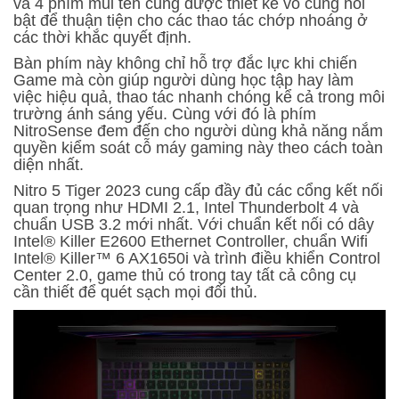
và 4 phím mũi tên cũng được thiết kế vô cùng nổi
bật để thuận tiện cho các thao tác chớp nhoáng ở
các thời khắc quyết định.
Bàn phím này không chỉ hỗ trợ đắc lực khi chiến
Game mà còn giúp người dùng học tập hay làm
việc hiệu quả, thao tác nhanh chóng kể cả trong môi
trường ánh sáng yếu. Cùng với đó là phím
NitroSense đem đến cho người dùng khả năng nắm
quyền kiểm soát cỗ máy gaming này theo cách toàn
diện nhất.
Nitro 5 Tiger 2023 cung cấp đầy đủ các cổng kết nối
quan trọng như HDMI 2.1, Intel Thunderbolt 4 và
chuẩn USB 3.2 mới nhất. Với chuẩn kết nối có dây
Intel® Killer E2600 Ethernet Controller, chuẩn Wifi
Intel® Killer™ 6 AX1650i và trình điều khiển Control
Center 2.0, game thủ có trong tay tất cả công cụ
cần thiết để quét sạch mọi đối thủ.