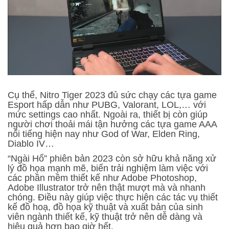
Cụ thể, Nitro Tiger 2023 đủ sức chạy các tựa game
Esport hấp dẫn như PUBG, Valorant, LOL,… với
mức settings cao nhất. Ngoài ra, thiết bị còn giúp
người chơi thoải mái tận hưởng các tựa game AAA
nổi tiếng hiện nay như God of War, Elden Ring,
Diablo IV…
“Ngài Hổ” phiên bản 2023 còn sở hữu khả năng xử
lý đồ họa mạnh mẽ, biến trải nghiệm làm việc với
các phần mềm thiết kế như Adobe Photoshop,
Adobe Illustrator trở nên thật mượt mà và nhanh
chóng. Điều này giúp việc thực hiện các tác vụ thiết
kế đồ hoạ, đồ họa kỹ thuật và xuất bản của sinh
viên ngành thiết kế, kỹ thuật trở nên dễ dàng và
hiệu quả hơn bao giờ hết.