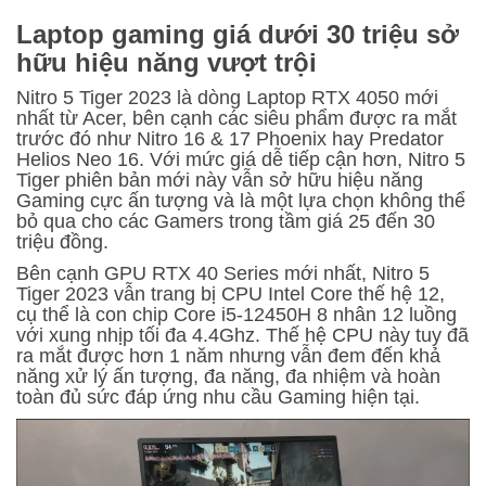
Laptop gaming giá dưới 30 triệu sở
hữu hiệu năng vượt trội
Nitro 5 Tiger 2023 là dòng
Laptop RTX 4050
mới
nhất từ Acer, bên cạnh các siêu phẩm được ra mắt
trước đó như Nitro 16 & 17 Phoenix hay Predator
Helios Neo 16. Với mức giá dễ tiếp cận hơn, Nitro 5
Tiger phiên bản mới này vẫn sở hữu hiệu năng
Gaming cực ấn tượng và là một lựa chọn không thể
bỏ qua cho các Gamers trong tầm giá 25 đến 30
triệu đồng.
Bên cạnh GPU RTX 40 Series mới nhất, Nitro 5
Tiger 2023 vẫn trang bị CPU Intel Core thế hệ 12,
cụ thể là con chip Core i5-12450H 8 nhân 12 luồng
với xung nhịp tối đa 4.4Ghz. Thế hệ CPU này tuy đã
ra mắt được hơn 1 năm nhưng vẫn đem đến khả
năng xử lý ấn tượng, đa năng, đa nhiệm và hoàn
toàn đủ sức đáp ứng nhu cầu Gaming hiện tại.