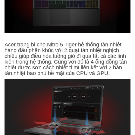
Acer trang bị cho Nitro 5 Tiger hệ thống tản nhiệt
hàng đầu phân khúc với 2 quạt tản nhiệt nghịch
chiều giúp điều hòa luồng gió đi qua tất cả các linh
kiện trong hệ thống. Cùng với đó là 4 ống đồng tản
nhiệt được sơn cách nhiệt tỉ mỉ liên kết với 2 bản
tản nhiệt bao phủ bề mặt của CPU và GPU.