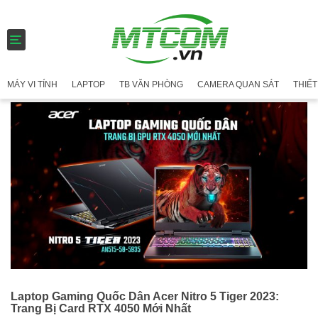
T
o
g
g
MÁY VI TÍNH
LAPTOP
TB VĂN PHÒNG
CAMERA QUAN SÁT
THIẾT
l
e
n
a
v
i
g
a
t
i
o
n
Laptop Gaming Quốc Dân Acer Nitro 5 Tiger 2023:
Trang Bị Card RTX 4050 Mới Nhất