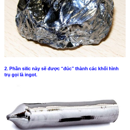
2. Phần silic này sẽ được “đúc” thành các khối hình
trụ gọi là ingot.