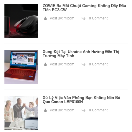
ZOWIE Ra Mắt Chuột Gaming Không Dây Đầu
Tiên EC2-CW
Post By:
mtcom
0 Comment
Xung Đột Tại Ukraine Ảnh Hưởng Đến Thị
Trường Máy Tính
Post By:
mtcom
0 Comment
Xử Lý Việc Văn Phòng Bạn Không Nên Bỏ
Qua Canon LBP8100N
Post By:
mtcom
0 Comment