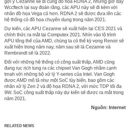
gợi ý Cezanne sẽ đi cùng đồ hòa RDNA 2, nhưng giờ đây
Wccftech lại suy đoán rằng, các APU này sẽ đi kèm với
nhân đồ họa Vega cũ hơn. RDNA 2 sẽ được đưa lên các
hệ thống có đồ họa chuyên dụng trong năm 2021.
Dự kiến, các APU Cezanne sẽ xuất hiện tại CES 2021 và
chính thức ra mắt tại Computex 2021. Nhìn vào lộ trình
APU tổng thể của AMD, chúng ta có thể kỳ vọng Renoir sẽ
xuất hiện trong năm nay, năm sau sẽ là Cezanne và
Rembrandt sẽ là 2022.
Đối với những hệ thống có công suất thấp, AMD cũng
đang rục rịch tung ra các chipset Van Gogh nhằm cạnh
trnah với những bộ xử lý Y-series của Intel. Van Gogh
được AMD mô tả như một SoC tùy biến, bao gồm các
nhân xử lý Zen 2 và độ họa RDNA 2, với mức TDP tối đa
9W. SoC công suất thấp này dự kiến sẽ được ra mắt trong
năm 2021.
Nguồn: Internet
RELATED NEWS