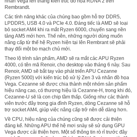
nhân Vega lên thẳng kiến trúc đồ họa RDNA 2 trên
Rembrandt.
Các tính năng khác của chúng bao gồm hỗ trợ DDR5,
LPDDR5, USB 4.0 và PCIe 4.0. Đáng tiếc là AMD sẽ loại
bỏ socket AM4 khi ra mắt Ryzen 6000, chuyển sang nền
tảng AM5 mới hơn. Thế nên, những người dùng muốn
nâng cấp từ thế hệ Ryzen hiện tại lên Rembrant sẽ phải
thay đổi một bo mạch chủ mới.
Theo lộ trình sản phẩm, AMD sẽ ra mắt các APU Ryzen
4000, có tên mã Renoir, cho desktop vào tháng 6 này. Sau
Renoir, AMD sẽ bắt tay vào phát triển APU Cezanne
(Ryzen 5000) với kiến trúc bộ xử lý Zen 3 và nhân đồ họa
Vega. Cezanne sẽ được chia thành một nhóm sản phẩm
hiệu năng cao, có thương hiệu là Cezanne-H, trong khi đó,
Cezanne-U sẽ là con chip tầm thấp. Giống như các thành
viên trước đây trong gia đình Ryzen, dòng Cezanne sẽ hỗ
trợ socket AM4, giúp việc nâng cấp trở nên dễ dàng hơn.
Về CPU, hiệu năng của chúng cũng sẽ được cải thiện
đáng kể. Những APU thế hệ mơi snày sẽ sử dụng GPU
Vega được cải thiện hơn. Một số thông tin rò rỉ trước đây