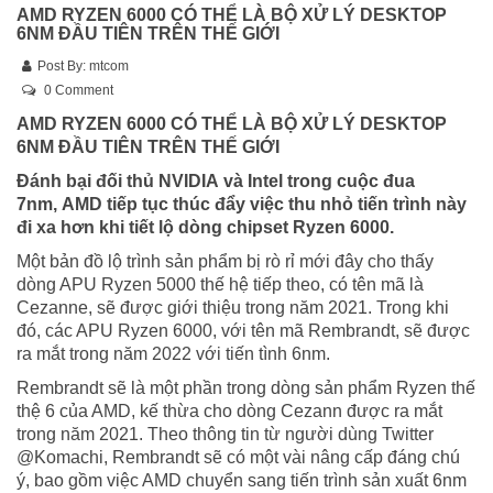
AMD RYZEN 6000 CÓ THỂ LÀ BỘ XỬ LÝ DESKTOP
6NM ĐẦU TIÊN TRÊN THẾ GIỚI
Post By:
mtcom
0 Comment
AMD RYZEN 6000 CÓ THỂ LÀ BỘ XỬ LÝ DESKTOP
6NM ĐẦU TIÊN TRÊN THẾ GIỚI
Đánh bại đối thủ NVIDIA và Intel trong cuộc đua
7nm, AMD tiếp tục thúc đẩy việc thu nhỏ tiến trình này
đi xa hơn khi tiết lộ dòng chipset Ryzen 6000.
Một bản đồ lộ trình sản phẩm bị rò rỉ mới đây cho thấy
dòng APU Ryzen 5000 thế hệ tiếp theo, có tên mã là
Cezanne, sẽ được giới thiệu trong năm 2021. Trong khi
đó, các APU Ryzen 6000, với tên mã Rembrandt, sẽ được
ra mắt trong năm 2022 với tiến tình 6nm.
Rembrandt sẽ là một phần trong dòng sản phẩm Ryzen thế
thệ 6 của AMD, kế thừa cho dòng Cezann được ra mắt
trong năm 2021. Theo thông tin từ người dùng Twitter
@Komachi, Rembrandt sẽ có một vài nâng cấp đáng chú
ý, bao gồm việc AMD chuyển sang tiến trình sản xuất 6nm