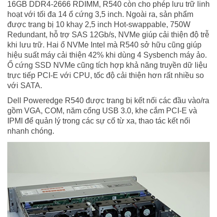
16GB DDR4-2666 RDIMM, R540 còn cho phép lưu trữ linh
hoạt với tối đa 14 ổ cứng 3,5 inch. Ngoài ra, sản phẩm
được trang bị 10 khay 2,5 inch Hot-swappable, 750W
Redundant, hỗ trợ SAS 12Gb/s, NVMe giúp cải thiện độ trễ
khi lưu trữ. Hai ổ NVMe Intel mà R540 sở hữu cũng giúp
hiệu suất máy cải thiện 42% khi dùng 4 Sysbench máy ảo.
Ổ cứng SSD NVMe cũng tích hợp khả năng truyền dữ liệu
trực tiếp PCI-E với CPU, tốc độ cải thiện hơn rất nhiều so
với SATA.
Dell Poweredge R540 được trang bị kết nối các đầu vào/ra
gồm VGA, COM, năm cổng USB 3.0, khe cắm PCI-E và
IPMI để quản lý trong các sự cố từ xa, thao tác kết nối
nhanh chóng.