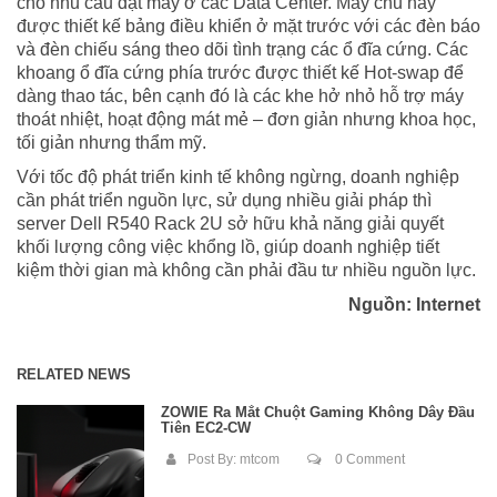
cho nhu cầu đặt máy ở các Data Center. Máy chủ này
được thiết kế bảng điều khiển ở mặt trước với các đèn báo
và đèn chiếu sáng theo dõi tình trạng các ổ đĩa cứng. Các
khoang ổ đĩa cứng phía trước được thiết kế Hot-swap để
dàng thao tác, bên cạnh đó là các khe hở nhỏ hỗ trợ máy
thoát nhiệt, hoạt động mát mẻ – đơn giản nhưng khoa học,
tối giản nhưng thẩm mỹ.
Với tốc độ phát triển kinh tế không ngừng, doanh nghiệp
cần phát triển nguồn lực, sử dụng nhiều giải pháp thì
server Dell R540 Rack 2U sở hữu khả năng giải quyết
khối lượng công việc khổng lồ, giúp doanh nghiệp tiết
kiệm thời gian mà không cần phải đầu tư nhiều nguồn lực.
Nguồn: Internet
RELATED NEWS
ZOWIE Ra Mắt Chuột Gaming Không Dây Đầu
Tiên EC2-CW
Post By:
mtcom
0 Comment