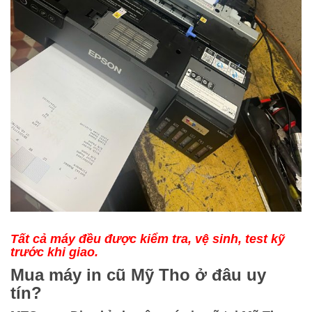
Tất cả máy đều được kiểm tra, vệ sinh, test kỹ
trước khi giao.
Mua máy in cũ Mỹ Tho ở đâu uy
tín?