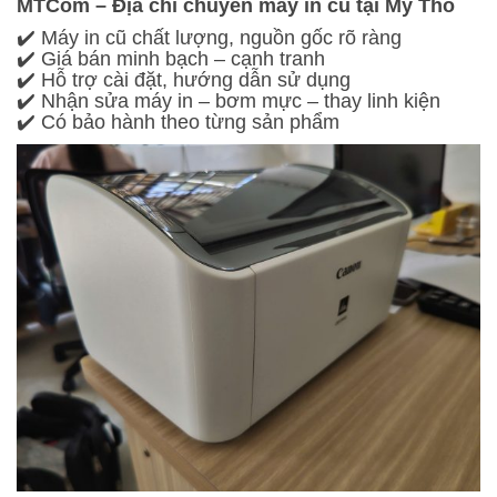
MTCom – Địa chỉ chuyên máy in cũ tại Mỹ Tho
✔️ Máy in cũ chất lượng, nguồn gốc rõ ràng
✔️ Giá bán minh bạch – cạnh tranh
✔️ Hỗ trợ cài đặt, hướng dẫn sử dụng
✔️ Nhận sửa máy in – bơm mực – thay linh kiện
✔️ Có bảo hành theo từng sản phẩm