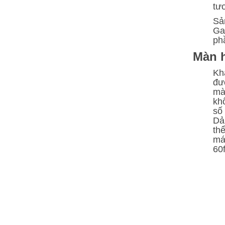
tươ
Sả
Ga
ph
Màn h
Kh
đượ
mà
kh
số
Dả
th
má
60