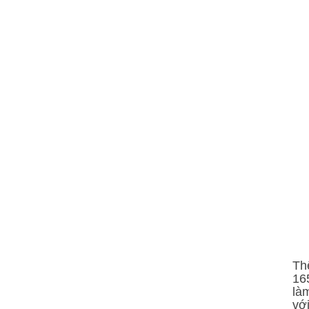
Th
16
làm
vớ