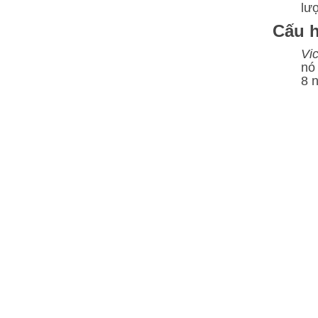
lượ
Cấu 
Vi
nó
8 