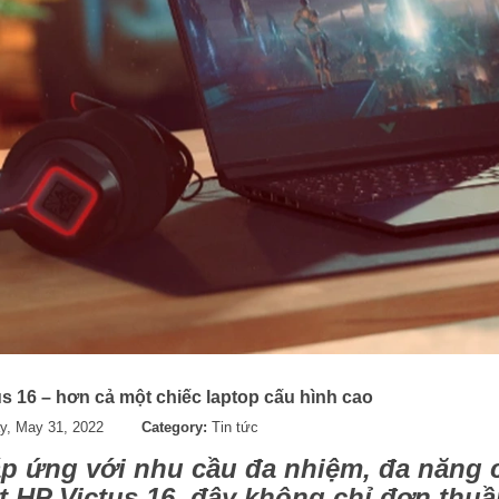
s 16 – hơn cả một chiếc laptop cấu hình cao
y, May 31, 2022
Category:
Tin tức
p ứng với nhu cầu đa nhiệm, đa năng 
t HP Victus 16, đây không chỉ đơn thuầ