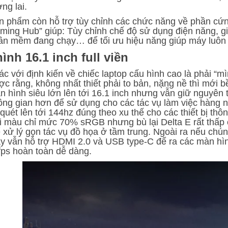
ng lai.
n phẩm còn hỗ trợ tùy chỉnh các chức năng về phần 
ming Hub” giúp: Tùy chỉnh chế độ sử dụng điện năng, giớ
ần mềm đang chạy… để tối ưu hiệu năng giúp máy luôn 
ình 16.1 inch full viền
ác với định kiến về chiếc laptop cấu hình cao là phải “
c rằng, không nhất thiết phải to bản, nặng nề thì mới bề
n hình siêu lớn lên tới 16.1 inch nhưng vẫn giữ nguyên 
ông gian hơn để sử dụng cho các tác vụ làm việc hàng n
 quét lên tới 144hz đúng theo xu thế cho các thiết bị t
i màu chỉ mức 70% sRGB nhưng bù lại Delta E rất thấp 
ể xử lý gọn tác vụ đồ họa ở tầm trung. Ngoài ra nếu chú
y vẫn hỗ trợ HDMI 2.0 và USB type-C để ra các màn hình
fps hoàn toàn dễ dàng.