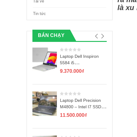
Tải về
là xu
Tin tức
BÁN CHẠY
Laptop Dell Inspiron
5584 i5
8265U/4GB/1TB/2GB
9.370.000
₫
MX130/Win10
Laptop Dell Precision
M4800 – Intel I7 SSD
256GB
11.500.000
₫