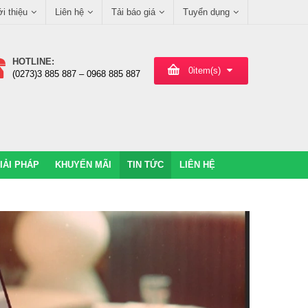
ới thiệu
Liên hệ
Tải báo giá
Tuyển dụng
HOTLINE:
0
item(s)
(0273)3 885 887 – 0968 885 887
IẢI PHÁP
KHUYẾN MÃI
TIN TỨC
LIÊN HỆ