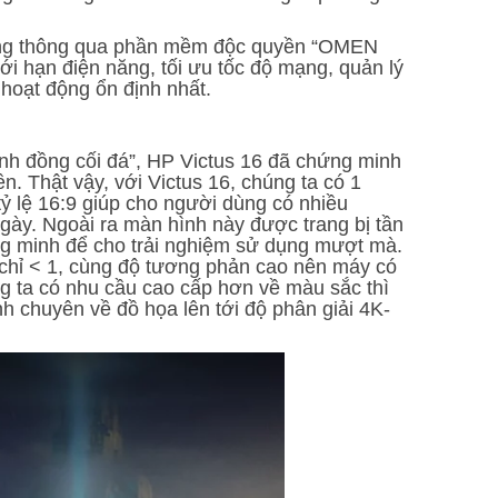
cứng thông qua phần mềm độc quyền “OMEN
i hạn điện năng, tối ưu tốc độ mạng, quản lý
hoạt động ổn định nhất.
mình đồng cối đá”, HP Victus 16 đã chứng minh
n. Thật vậy, với Victus 16, chúng ta có 1
tỷ lệ 16:9 giúp cho người dùng có nhiều
gày. Ngoài ra màn hình này được trang bị tần
hông minh để cho trải nghiệm sử dụng mượt mà.
chỉ < 1, cùng độ tương phản cao nên máy có
ng ta có nhu cầu cao cấp hơn về màu sắc thì
 chuyên về đồ họa lên tới độ phân giải 4K-