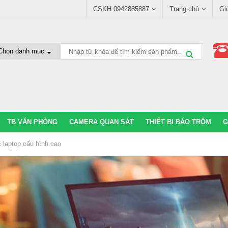
CSKH 0942885887
Trang chủ
Gi
TB VĂN PHÒNG
CAMERA QUAN SÁT
THIẾT BỊ BÁO TRỘM
G
 laptop cấu hình cao