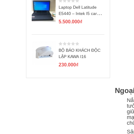
Laptop Dell Latitude
E5440 – Intek I5 card
rời GT720M
5.500.000
₫
BỘ BÁO KHÁCH ĐỘC
LẬP KAWA I16
230.000
₫
Ngoại
Nắ
tư
gi
mạ
ch
Sả