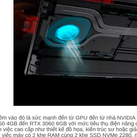
êm vào đó là sức mạnh đến từ GPU đến từ nhà NVIDIA –
50 4GB đến RTX 3060 6GB với mức tiêu thụ điện năng c
 việc cao cấp như thiết kế đồ họa, kiến trúc sư hoặc giải
i việc máy có 2 khe RAM cùng 2 khe SSD NVMe 2280, ng