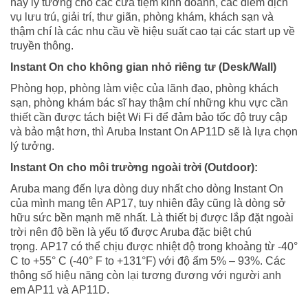
này lý tưởng cho các cửa tiệm kinh doanh, các điểm dịch
vụ lưu trú, giải trí, thư giãn, phòng khám, khách sạn và
thậm chí là các nhu cầu về hiệu suất cao tại các start up về
truyền thông.
Instant On cho không gian nhỏ riêng tư (Desk/Wall)
Phòng họp, phòng làm việc của lãnh đạo, phòng khách
sạn, phòng khám bác sĩ hay thậm chí những khu vực cần
thiết cần được tách biệt Wi Fi để đảm bảo tốc độ truy cập
và bảo mật hơn, thì Aruba Instant On AP11D sẽ là lựa chọn
lý tưởng.
Instant On cho môi trường ngoài trời (Outdoor):
Aruba mang đến lựa dòng duy nhất cho dòng Instant On
của mình mang tên AP17, tuy nhiên đây cũng là dòng sở
hữu sức bền mạnh mẽ nhất. Là thiết bị được lắp đặt ngoài
trời nên độ bền là yếu tố được Aruba đặc biệt chú
trọng. AP17 có thể chịu được nhiệt độ trong khoảng từ -40°
C to +55° C (-40° F to +131°F) với độ ẩm 5% – 93%. Các
thông số hiệu năng còn lại tương đương với người anh
em AP11 và AP11D.