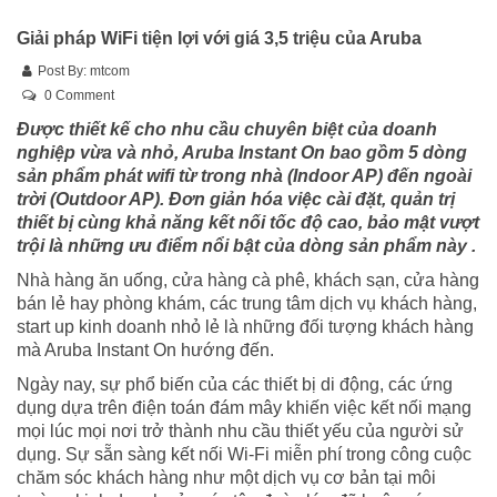
Giải pháp WiFi tiện lợi với giá 3,5 triệu của Aruba
Post By:
mtcom
0 Comment
Được thiết kế cho nhu cầu chuyên biệt của doanh
nghiệp
vừa và
nhỏ, Aruba Instant On bao gồm 5 dòng
sản phẩm phát wifi từ trong nhà
(Indoor AP)
đến ngoài
trời
(
O
utdoor AP)
. Đơn giản hóa việc cài đặt, quản trị
thiết bị cùng khả năng kết nối tốc độ cao, bảo mật vượt
trội là
những ưu điểm nổi bật của dòng sản phẩm nà
y .
Nhà hàng ăn uống, cửa hàng cà phê, khách sạn, cửa hàng
bán lẻ hay phòng khám, các trung tâm dịch vụ khách hàng,
start up kinh doanh nhỏ lẻ là những đối tượng khách hàng
mà Aruba Instant On hướng đến.
Ngày nay, sự phổ biến của các thiết bị di động, các ứng
dụng dựa trên điện toán đám mây khiến việc kết nối mạng
mọi lúc mọi nơi trở thành nhu cầu thiết yếu của người sử
dụng. Sự sẵn sàng kết nối Wi-Fi miễn phí trong công cuộc
chăm sóc khách hàng như một dịch vụ cơ bản tại môi