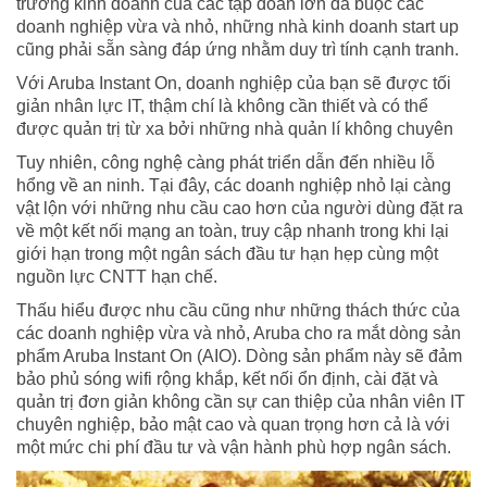
trường kinh doanh của các tập đoàn lớn đã buộc các
doanh nghiệp vừa và nhỏ, những nhà kinh doanh start up
cũng phải sẵn sàng đáp ứng nhằm duy trì tính cạnh tranh.
Với Aruba Instant On, doanh nghiệp của bạn sẽ được tối
giản nhân lực IT, thậm chí là không cần thiết và có thể
được quản trị từ xa bởi những nhà quản lí không chuyên
Tuy nhiên, công nghệ càng phát triển dẫn đến nhiều lỗ
hổng về an ninh. Tại đây, các doanh nghiệp nhỏ lại càng
vật lộn với những nhu cầu cao hơn của người dùng đặt ra
về một kết nối mạng an toàn, truy cập nhanh trong khi lại
giới hạn trong một ngân sách đầu tư hạn hẹp cùng một
nguồn lực CNTT hạn chế.
Thấu hiểu được nhu cầu cũng như những thách thức của
các doanh nghiệp vừa và nhỏ, Aruba cho ra mắt dòng sản
phẩm Aruba Instant On (AIO). Dòng sản phẩm này sẽ đảm
bảo phủ sóng wifi rộng khắp, kết nối ổn định, cài đặt và
quản trị đơn giản không cần sự can thiệp của nhân viên IT
chuyên nghiệp, bảo mật cao và quan trọng hơn cả là với
một mức chi phí đầu tư và vận hành phù hợp ngân sách.