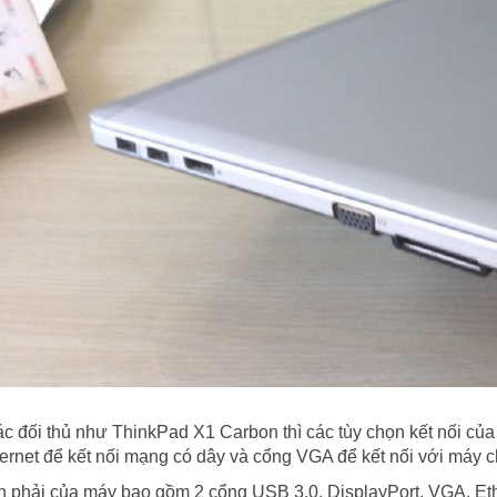
ác đối thủ như ThinkPad X1 Carbon thì các tùy chọn kết nối củ
ernet để kết nối mạng có dây và cổng VGA để kết nối với máy 
 phải của máy bao gồm 2 cổng USB 3.0, DisplayPort, VGA, Eth