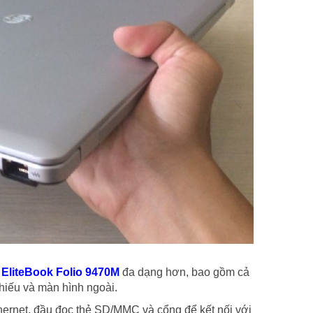
a
EliteBook Folio 9470M
đa dạng hơn, bao gồm cả
chiếu và màn hình ngoài.
ernet, đầu đọc thẻ SD/MMC và cổng để kết nối với