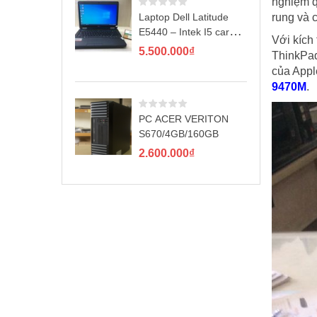
nghiệm q
rung và 
Laptop Dell Latitude
E5440 – Intek I5 card
Với kích
rời GT720M
5.500.000
₫
ThinkPad
của Appl
9470M
.
PC ACER VERITON
S670/4GB/160GB
2.600.000
₫