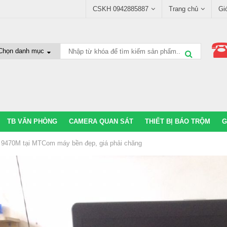
CSKH 0942885887
Trang chủ
Gi
TB VĂN PHÒNG
CAMERA QUAN SÁT
THIẾT BỊ BÁO TRỘM
G
o 9470M tại MTCom máy bền đẹp, giá phải chăng