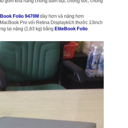
bao gồm khả năng chống bám bụi, chống sốc, chống
eBook Folio 9470M
dày hơn và nặng hơn
 MacBook Pro với Retina Displaykích thước 13inch
ng lại nặng (1,63 kg) bằng
EliteBook Folio