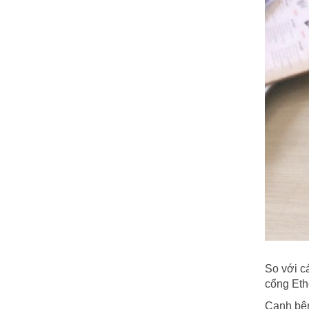
So với c
cổng Eth
Cạnh bên