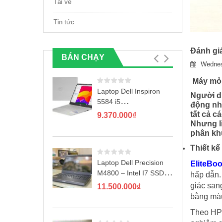
Tải về
Tin tức
Đánh gi
BÁN CHẠY
Wednes
Máy mỏng
Laptop Dell Inspiron
Người dù
5584 i5
động nh
8265U/4GB/1TB/2GB
tất cả c
9.370.000
₫
MX130/Win10
Nhưng l
phân kh
Thiết kế
Laptop Dell Precision
EliteBo
M4800 – Intel I7 SSD
hấp dẫn.
256GB
giác san
11.500.000
₫
bằng màu
Theo HP 