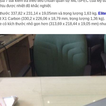
ua 7 bài kiểm tra theo tiêu chuẩn quân sự MIL-SPEC của Mỹ 
chịu được nhiệt độ khắc nghiệt.
 thước 337,82 x 231,14 x 19,05mm và trọng lượng 1,63 kg,
Elit
 X1 Carbon (330,2 x 226,06 x 18,79 mm, trọng lượng 1,36 kg).
e có kích thước nhỏ gọn hơn (313,69 x 218,44 x 19,05 mm) như