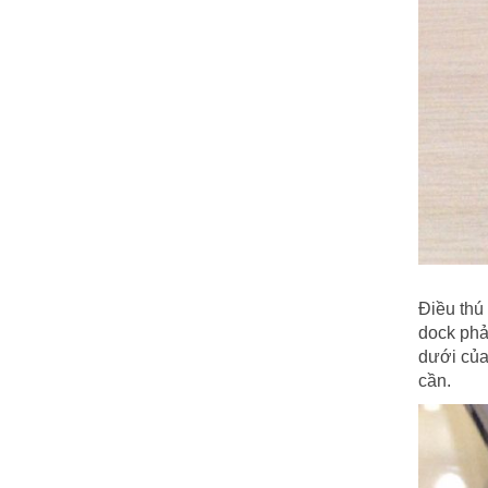
Điều thú
dock phả
dưới của
cần.