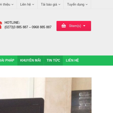
ới thiệu
Liên hệ
Tải báo giá
Tuyển dụng
HOTLINE:
0
item(s)
(0273)3 885 887 – 0968 885 887
IẢI PHÁP
KHUYẾN MÃI
TIN TỨC
LIÊN HỆ