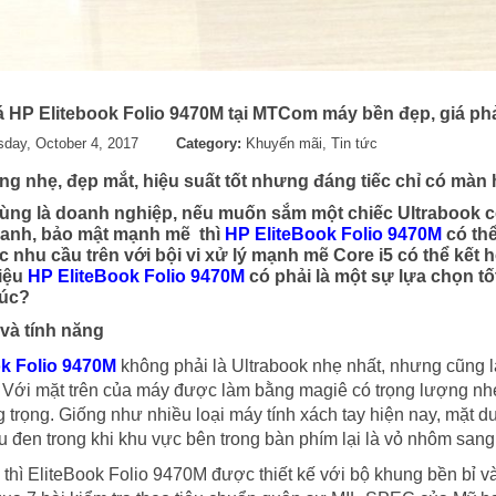
á HP Elitebook Folio 9470M tại MTCom máy bền đẹp, giá ph
day, October 4, 2017
Category:
Khuyến mãi
,
Tin tức
 nhẹ, đẹp mắt, hiệu suất tốt nhưng đáng tiếc chỉ có màn h
ng là doanh nghiệp, nếu muốn sắm một chiếc Ultrabook có 
anh, bảo mật mạnh mẽ thì
HP EliteBook Folio 9470M
có thể
ác nhu cầu trên với bội vi xử lý mạnh mẽ Core i5 có thể kết
iệu
HP EliteBook Folio 9470M
có phải là một sự lựa chọn tố
úc?
 và tính năng
ok Folio 9470M
không phải là Ultrabook nhẹ nhất, nhưng cũng l
 Với mặt trên của máy được làm bằng magiê có trọng lượng n
g trọng. Giống như nhiều loại máy tính xách tay hiện nay, m
 đen trong khi khu vực bên trong bàn phím lại là vỏ nhôm sang
thì EliteBook Folio 9470M được thiết kế với bộ khung bền bỉ v