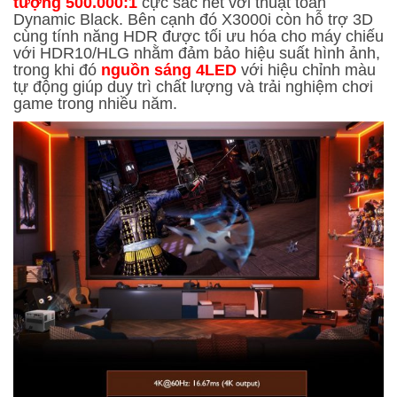
tượng 500.000:1
cực sắc nét với thuật toán
Dynamic Black. Bên cạnh đó X3000i còn hỗ trợ 3D
cùng tính năng HDR được tối ưu hóa cho máy chiếu
với HDR10/HLG nhằm đảm bảo hiệu suất hình ảnh,
trong khi đó
nguồn sáng 4LED
với hiệu chỉnh màu
tự động giúp duy trì chất lượng và trải nghiệm chơi
game trong nhiều năm.