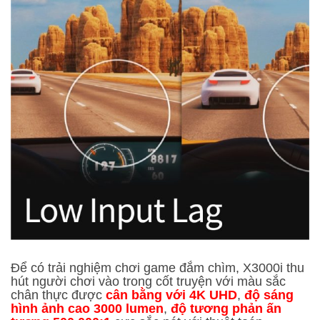
Để có trải nghiệm chơi game đắm chìm, X3000i thu
hút người chơi vào trong cốt truyện với màu sắc
chân thực được
cân bằng với 4K UHD
,
độ sáng
hình ảnh cao 3000 lumen
,
độ tương phản ấn