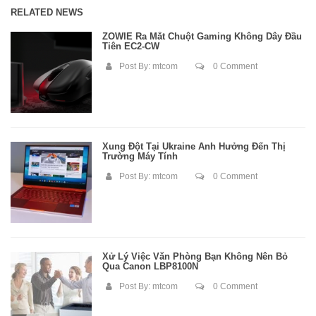
RELATED NEWS
ZOWIE Ra Mắt Chuột Gaming Không Dây Đầu
Tiên EC2-CW
Post By:
mtcom
0 Comment
Xung Đột Tại Ukraine Ảnh Hưởng Đến Thị
Trường Máy Tính
Post By:
mtcom
0 Comment
Xử Lý Việc Văn Phòng Bạn Không Nên Bỏ
Qua Canon LBP8100N
Post By:
mtcom
0 Comment