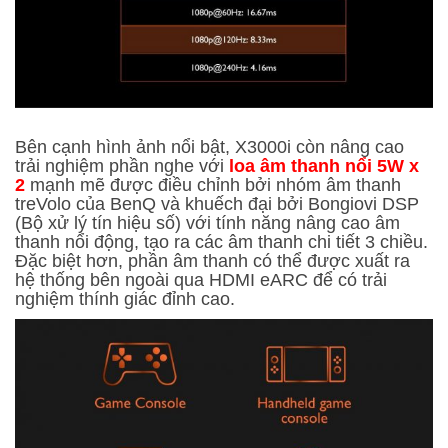
Bên cạnh hình ảnh nổi bật, X3000i còn nâng cao
trải nghiệm phần nghe với
loa âm thanh nổi 5W x
2
mạnh mẽ được điều chỉnh bởi nhóm âm thanh
treVolo của BenQ và khuếch đại bởi Bongiovi DSP
(Bộ xử lý tín hiệu số) với tính năng nâng cao âm
thanh nổi động, tạo ra các âm thanh chi tiết 3 chiều.
Đặc biệt hơn, phần âm thanh có thể được xuất ra
hệ thống bên ngoài qua HDMI eARC để có trải
nghiệm thính giác đỉnh cao.