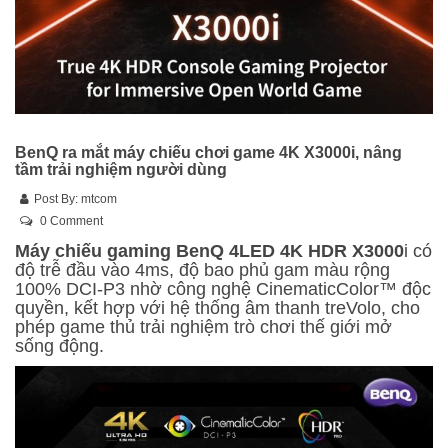
BenQ ra mắt máy chiếu chơi game 4K X3000i, nâng
tầm trải nghiệm người dùng
Post By:
mtcom
0 Comment
Máy chiếu gaming BenQ 4LED 4K HDR X3000
i có
độ trễ đầu vào 4ms, độ bao phủ gam màu rộng
100% DCI-P3 nhờ công nghệ CinematicColor™ độc
quyền, kết hợp với hệ thống âm thanh treVolo, cho
phép game thủ trải nghiệm trò chơi thế giới mở
sống động.