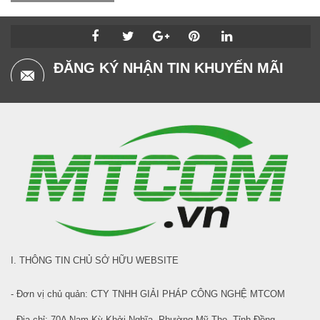
ĐĂNG KÝ NHẬN TIN KHUYẾN MÃI
I. THÔNG TIN CHỦ SỞ HỮU WEBSITE
- Đơn vị chủ quản: CTY TNHH GIẢI PHÁP CÔNG NGHỆ MTCOM
- Địa chỉ: 70A Nam Kỳ Khởi Nghĩa, Phường Mỹ Tho, Tỉnh Đồng