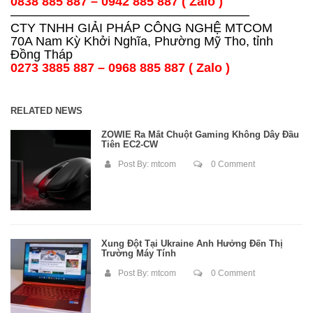
0838 885 887 – 0942 885 887 ( Zalo )
———————————————————
CTY TNHH GIẢI PHÁP CÔNG NGHỆ MTCOM
70A Nam Kỳ Khởi Nghĩa, Phường Mỹ Tho, tỉnh
Đồng Tháp
0273 3885 887 – 0968 885 887 ( Zalo )
RELATED NEWS
ZOWIE Ra Mắt Chuột Gaming Không Dây Đầu
Tiên EC2-CW
Post By:
mtcom
0 Comment
Xung Đột Tại Ukraine Ảnh Hưởng Đến Thị
Trường Máy Tính
Post By:
mtcom
0 Comment