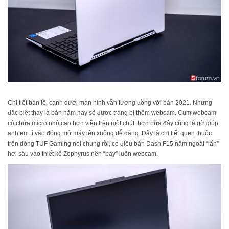
Chi tiết bản lề, cạnh dưới màn hình vẫn tương đồng với bản 2021. Nhưng
đặc biệt thay là bản năm nay sẽ được trang bị thêm webcam. Cụm webcam
có chứa micro nhô cao hơn viền trên một chút, hơn nữa đây cũng là gờ giúp
anh em tì vào đóng mở máy lên xuống dễ dàng. Đây là chi tiết quen thuộc
trên dòng TUF Gaming nói chung rồi, có điều bản Dash F15 năm ngoái “lấn”
hơi sâu vào thiết kế Zephyrus nên “bay” luôn webcam.