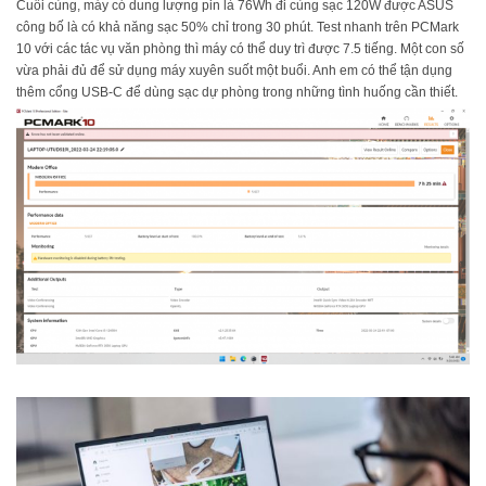
Cuối cùng, máy có dung lượng pin là 76Wh đi cùng sạc 120W được ASUS
công bố là có khả năng sạc 50% chỉ trong 30 phút. Test nhanh trên PCMark
10 với các tác vụ văn phòng thì máy có thể duy trì được 7.5 tiếng. Một con số
vừa phải đủ để sử dụng máy xuyên suốt một buổi. Anh em có thể tận dụng
thêm cổng USB-C để dùng sạc dự phòng trong những tình huống cần thiết.