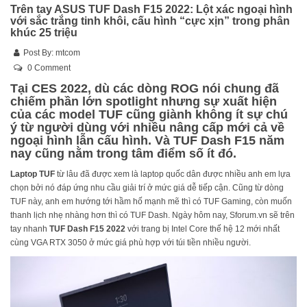
Trên tay ASUS TUF Dash F15 2022: Lột xác ngoại hình
với sắc trắng tinh khôi, cấu hình “cực xịn” trong phân
khúc 25 triệu
Post By:
mtcom
0 Comment
Tại CES 2022, dù các dòng
ROG
nói chung đã
chiếm phần lớn spotlight nhưng sự xuất hiện
của các model
TUF
cũng giành không ít sự chú
ý từ người dùng với nhiều nâng cấp mới cả về
ngoại hình lẫn cấu hình. Và
TUF Dash F15
năm
nay cũng nằm trong tâm điểm số ít đó.
Laptop TUF
từ lâu đã được xem là laptop quốc dân được nhiều anh em lựa
chọn bởi nó đáp ứng nhu cầu giải trí ở mức giá dễ tiếp cận. Cũng từ dòng
TUF này, anh em hướng tới hầm hố mạnh mẽ thì có TUF Gaming, còn muốn
thanh lịch nhẹ nhàng hơn thì có TUF Dash. Ngày hôm nay, Sforum.vn sẽ trên
tay nhanh
TUF Dash F15 2022
với trang bị Intel Core thế hệ 12 mới nhất
cùng VGA RTX 3050 ở mức giá phù hợp với túi tiền nhiều người.