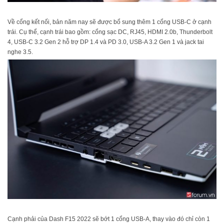
Về cổng kết nối, bản năm nay sẽ được bổ sung thêm 1 cổng USB-C ở cạnh
trái. Cụ thể, cạnh trái bao gồm: cổng sạc DC, RJ45, HDMI 2.0b, Thunderbolt
4, USB-C 3.2 Gen 2 hỗ trợ DP 1.4 và PD 3.0, USB-A 3.2 Gen 1 và jack tai
nghe 3.5.
Cạnh phải của Dash F15 2022 sẽ bớt 1 cổng USB-A, thay vào đó chỉ còn 1