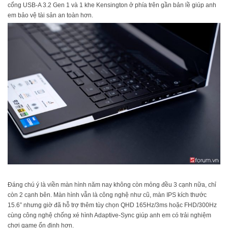
cổng USB-A 3.2 Gen 1 và 1 khe Kensington ở phía trên gần bản lề giúp anh
em bảo vệ tài sản an toàn hơn.
Đáng chú ý là viền màn hình năm nay không còn mỏng đều 3 cạnh nữa, chỉ
còn 2 cạnh bên. Màn hình vẫn là công nghệ như cũ, màn IPS kích thước
15.6” nhưng giờ đã hỗ trợ thêm tùy chọn QHD 165Hz/3ms hoặc FHD/300Hz
cùng công nghệ chống xé hình Adaptive-Sync giúp anh em có trải nghiệm
chơi game ổn định hơn.