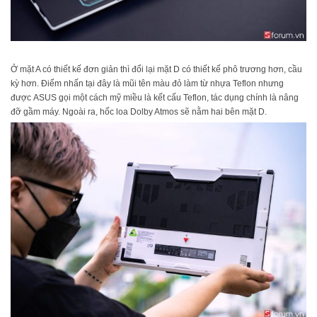
Ở mặt A có thiết kế đơn giản thì đổi lại mặt D có thiết kế phô trương hơn, cầu
kỳ hơn. Điểm nhấn tại đây là mũi tên màu đỏ làm từ nhựa Teflon nhưng
được ASUS gọi một cách mỹ miều là kết cấu Teflon, tác dụng chính là nâng
đỡ gầm máy. Ngoài ra, hốc loa Dolby Atmos sẽ nằm hai bên mặt D.