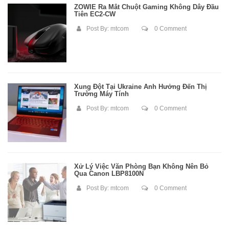
ZOWIE Ra Mắt Chuột Gaming Không Dây Đầu
Tiên EC2-CW
Post By:
mtcom
0 Comment
Xung Đột Tại Ukraine Ảnh Hưởng Đến Thị
Trường Máy Tính
Post By:
mtcom
0 Comment
Xử Lý Việc Văn Phòng Bạn Không Nên Bỏ
Qua Canon LBP8100N
Post By:
mtcom
0 Comment