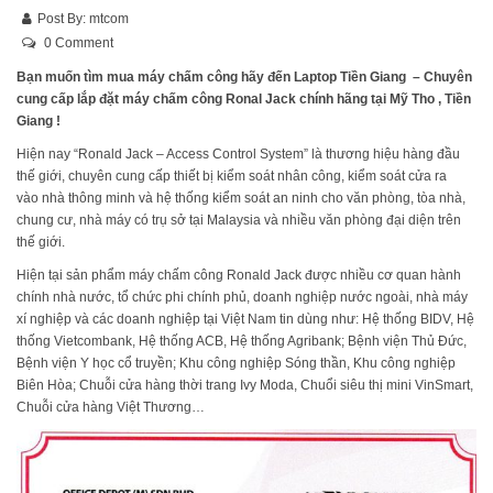
Post By:
mtcom
0 Comment
Bạn muốn tìm mua máy chấm công hãy đến Laptop Tiền Giang – Chuyên
cung cấp lắp đặt máy chấm công Ronal Jack chính hãng tại Mỹ Tho , Tiền
Giang !
Hiện nay “Ronald Jack – Access Control System” là thương hiệu hàng đầu
thế giới, chuyên cung cấp thiết bị kiểm soát nhân công, kiểm soát cửa ra
vào nhà thông minh và hệ thống kiểm soát an ninh cho văn phòng, tòa nhà,
chung cư, nhà máy có trụ sở tại Malaysia và nhiều văn phòng đại diện trên
thế giới.
Hiện tại sản phẩm máy chấm công Ronald Jack được nhiều cơ quan hành
chính nhà nước, tổ chức phi chính phủ, doanh nghiệp nước ngoài, nhà máy
xí nghiệp và các doanh nghiệp tại Việt Nam tin dùng như: Hệ thống BIDV, Hệ
thống Vietcombank, Hệ thống ACB, Hệ thống Agribank; Bệnh viện Thủ Đức,
Bệnh viện Y học cổ truyền; Khu công nghiệp Sóng thần, Khu công nghiệp
Biên Hòa; Chuỗi cửa hàng thời trang Ivy Moda, Chuổi siêu thị mini VinSmart,
Chuỗi cửa hàng Việt Thương…