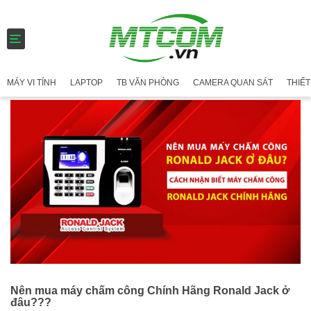
T
o
g
g
MÁY VI TÍNH
LAPTOP
TB VĂN PHÒNG
CAMERA QUAN SÁT
THIẾT
l
e
n
a
v
i
g
a
t
i
o
n
Nên mua máy chấm công Chính Hãng Ronald Jack ở
đâu???