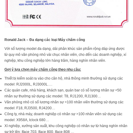
Ronald Jack – Đa dạng các loại Máy chấm công
Với số lượng model đa dạng, dải phân khúc sản phẩm rộng đáp ứng được
từ quy mô văn phòng nhỏ vài chục nhân viên, cho đến các doanh nghiệp, xí
nghiệp, khu công nghiệp lớn hàng trăm, hàng nghìn nhân viên.
Gợi ý lựa chọn máy chấm công theo nhu cầu:
Thiết bị kiểm soát ra vào cho căn hộ, nhà thông minh thường sử dụng các
model: RJ2000L, RJ3000L….
Các quán cafe, nhà hàng, khách sạn, quán bar có số lượng nhân sự <50
nhân sự thường sử dụng các model: T8, RJ1200, RJ1300…
Văn phòng nhỏ có số lượng nhân sự <100 nhân viên thường sử dụng các
model: F18, RJ3500, RJ4200…
Công ty, nhà máy, doanh nghiệp có nhân sự >100 nhân viên sử dụng các
model: X958A, Iclock 680…
Xí nghiệp, xưởng sản xuất, khu công nghiệp có nhân sự từ hàng nghìn nhân
sự trở lên: Iface 703, Iface 800, Iface 808 …