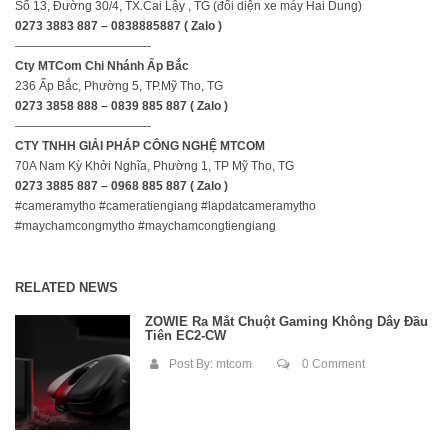
Số 13, Đường 30/4, TX.Cai Lậy , TG (đối diện xe máy Hai Dung)
0273 3883 887 –
0838885887
( Zalo )
———————————-
Cty MTCom Chi Nhánh Ấp Bắc
236 Ấp Bắc, Phường 5, TP.Mỹ Tho, TG
0273 3858 888 – 0839 885 887 ( Zalo )
———————————-
CTY TNHH GIẢI PHÁP CÔNG NGHỆ MTCOM
70A Nam Kỳ Khởi Nghĩa, Phường 1, TP Mỹ Tho, TG
0273 3885 887 – 0968 885 887 ( Zalo )
#cameramytho #cameratiengiang #lapdatcameramytho
#maychamcongmytho #maychamcongtiengiang
RELATED NEWS
ZOWIE Ra Mắt Chuột Gaming Không Dây Đầu
Tiên EC2-CW
Post By:
mtcom
0 Comment