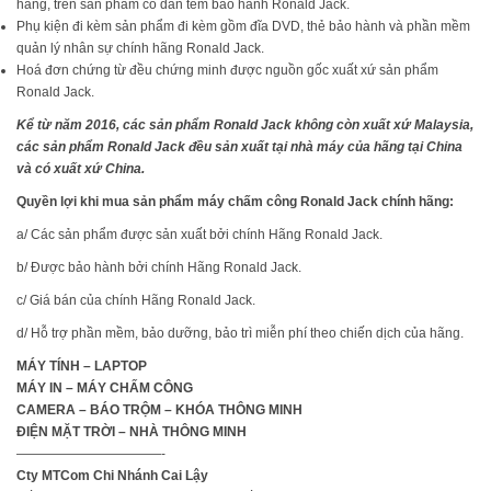
hãng, trên sản phẩm có dán tem bảo hành Ronald Jack.
Phụ kiện đi kèm sản phẩm đi kèm gồm đĩa DVD, thẻ bảo hành và phần mềm
quản lý nhân sự chính hãng Ronald Jack.
Hoá đơn chứng từ đều chứng minh được nguồn gốc xuất xứ sản phẩm
Ronald Jack.
Kể từ năm 2016, các sản phẩm Ronald Jack không còn xuất xứ Malaysia,
các sản phẩm Ronald Jack đều sản xuất tại nhà máy của hãng tại China
và có xuất xứ China.
Quyền lợi khi mua sản phẩm máy chấm công Ronald Jack chính hãng:
a/ Các sản phẩm được sản xuất bởi chính Hãng Ronald Jack.
b/ Được bảo hành bởi chính Hãng Ronald Jack.
c/ Giá bán của chính Hãng Ronald Jack.
d/ Hỗ trợ phần mềm, bảo dưỡng, bảo trì miễn phí theo chiến dịch của hãng.
MÁY TÍNH – LAPTOP
MÁY IN – MÁY CHẤM CÔNG
CAMERA – BÁO TRỘM – KHÓA THÔNG MINH
ĐIỆN MẶT TRỜI – NHÀ THÔNG MINH
———————————-
Cty MTCom Chi Nhánh Cai Lậy