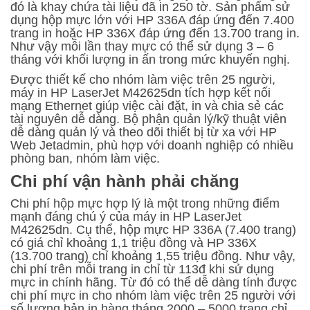
đó là khay chứa tài liệu đã in 250 tờ. Sản phẩm sử
dụng hộp mực lớn với HP 336A đáp ứng đến 7.400
trang in hoặc HP 336X đáp ứng đến 13.700 trang in.
Như vậy mỗi lần thay mực có thể sử dụng 3 – 6
tháng với khối lượng in ấn trong mức khuyến nghị.
Được thiết kế cho nhóm làm việc trên 25 người,
máy in HP LaserJet M42625dn tích hợp kết nối
mạng Ethernet giúp việc cài đặt, in và chia sẻ các
tài nguyên dễ dàng. Bộ phận quản lý/kỹ thuật viên
dễ dàng quản lý và theo dõi thiết bị từ xa với HP
Web Jetadmin, phù hợp với doanh nghiệp có nhiều
phòng ban, nhóm làm việc.
Chi phí vận hành phải chăng
Chi phí hộp mực hợp lý là một trong những điểm
mạnh đáng chú ý của máy in HP LaserJet
M42625dn. Cụ thể, hộp mực HP 336A (7.400 trang)
có giá chỉ khoảng 1,1 triệu đồng và HP 336X
(13.700 trang) chỉ khoảng 1,55 triệu đồng. Như vậy,
chi phí trên mỗi trang in chỉ từ 113đ khi sử dụng
mực in chính hãng. Từ đó có thể dễ dàng tính được
chi phí mực in cho nhóm làm việc trên 25 người với
số lượng bản in hàng tháng 2000 – 5000 trang chỉ