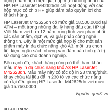
dụng nhầm hộp mực giả, hộp mực không phải của
HP, HP LaserJet M42625dn chỉ hoạt động với các
hộp mực có chip HP giúp đảm bảo quyền lợi cho
khách hàng.
HP LaserJet M42625dn có mức giá 18.500.000đ tại
ATM – một trong những đại lý hàng đầu của HP tại
Việt Nam với hơn 12 năm trong lĩnh vực phân phối
các sản phẩm, dịch vụ và giải pháp công nghệ
thông tin. Đây là một mức giá hợp lý cho một sản
phẩm máy in đa chức năng khổ A3, một lựa chọn
tiết kiệm ngân sách nhưng vẫn đảm bảo tính giá trị
sử dụng cao cho doanh nghiệp.
Bên cạnh đó, khách hàng cũng có thể tham khảo
mẫu
máy in đa chức năng khổ A3 HP LaserJet
M42623dn
. Mẫu máy này có tốc độ in 23 trang/phút,
khay chứa tài liệu đã in 230 tờ và các chức năng
còn lại đều giống HP LaserJet M42625dn với mức
giá 15.750.000đ
Nguồn: genK.vn
RELATED NEWS