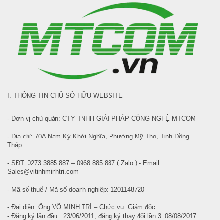
I. THÔNG TIN CHỦ SỞ HỮU WEBSITE
- Đơn vị chủ quản: CTY TNHH GIẢI PHÁP CÔNG NGHỆ MTCOM
- Địa chỉ: 70A Nam Kỳ Khởi Nghĩa, Phường Mỹ Tho, Tỉnh Đồng
Tháp.
- SĐT: 0273 3885 887 – 0968 885 887 ( Zalo ) - Email:
Sales@vitinhminhtri.com
- Mã số thuế / Mã số doanh nghiệp: 1201148720
- Đại diện: Ông VÕ MINH TRÍ – Chức vụ: Giám đốc
- Đăng ký lần đầu : 23/06/2011, đăng ký thay đổi lần 3: 08/08/2017