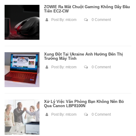
ZOWIE Ra Mắt Chuột Gaming Không Dây Đầu
Tiên EC2-CW
Post By:
mtcom
0 Comment
Xung Đột Tại Ukraine Ảnh Hưởng Đến Thị
Trường Máy Tính
Post By:
mtcom
0 Comment
Xử Lý Việc Văn Phòng Bạn Không Nên Bỏ
Qua Canon LBP8100N
Post By:
mtcom
0 Comment