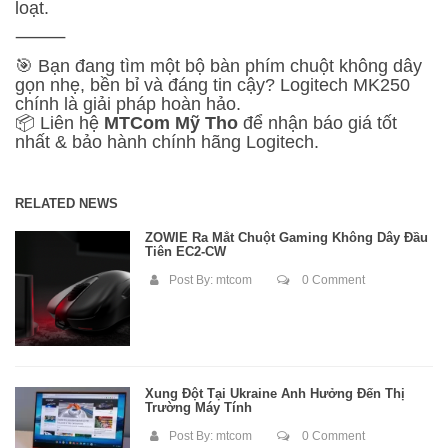
loạt.
⸻
🎯 Bạn đang tìm một bộ bàn phím chuột không dây
gọn nhẹ, bền bỉ và đáng tin cậy? Logitech MK250
chính là giải pháp hoàn hảo.
📦 Liên hệ
MTCom Mỹ Tho
để nhận báo giá tốt
nhất & bảo hành chính hãng Logitech.
RELATED NEWS
ZOWIE Ra Mắt Chuột Gaming Không Dây Đầu
Tiên EC2-CW
Post By:
mtcom
0 Comment
Xung Đột Tại Ukraine Ảnh Hưởng Đến Thị
Trường Máy Tính
Post By:
mtcom
0 Comment