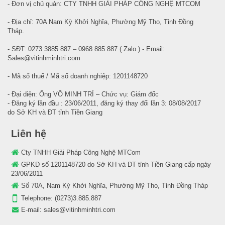
- Đơn vị chủ quản: CTY TNHH GIẢI PHÁP CÔNG NGHỆ MTCOM
- Địa chỉ: 70A Nam Kỳ Khởi Nghĩa, Phường Mỹ Tho, Tỉnh Đồng
Tháp.
- SĐT: 0273 3885 887 – 0968 885 887 ( Zalo ) - Email:
Sales@vitinhminhtri.com
- Mã số thuế / Mã số doanh nghiệp: 1201148720
- Đại diện: Ông VÕ MINH TRÍ – Chức vụ: Giám đốc
- Đăng ký lần đầu : 23/06/2011, đăng ký thay đổi lần 3: 08/08/2017
do Sở KH và ĐT tỉnh Tiền Giang
Liên hệ
Cty TNHH Giải Pháp Công Nghệ MTCom
GPKD số 1201148720 do Sở KH và ĐT tỉnh Tiền Giang cấp ngày
23/06/2011
Số 70A, Nam Kỳ Khởi Nghĩa, Phường Mỹ Tho, Tỉnh Đồng Tháp
Telephone:
(0273)3.885.887
E-mail:
sales@vitinhminhtri.com