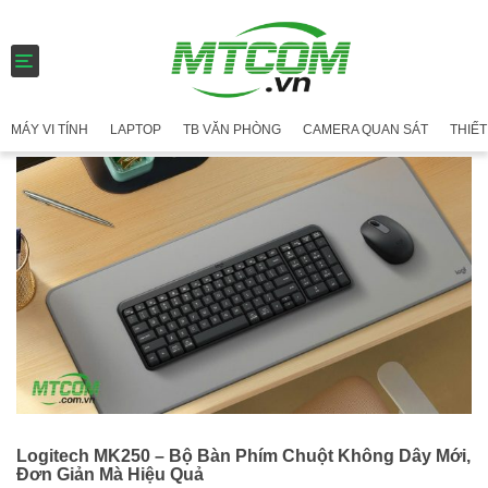
T
o
g
g
MÁY VI TÍNH
LAPTOP
TB VĂN PHÒNG
CAMERA QUAN SÁT
THIẾT
l
e
n
a
v
i
g
a
t
i
o
n
Logitech MK250 – Bộ Bàn Phím Chuột Không Dây Mới,
Đơn Giản Mà Hiệu Quả