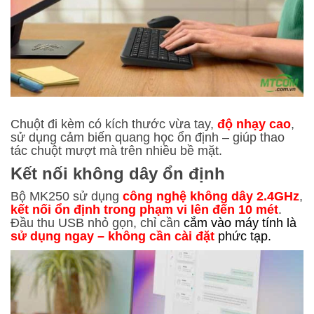
Chuột đi kèm có kích thước vừa tay,
độ nhạy cao
,
sử dụng cảm biến quang học ổn định – giúp thao
tác chuột mượt mà trên nhiều bề mặt.
Kết nối không dây ổn định
Bộ MK250 sử dụng
công nghệ không dây 2.4GHz
,
kết nối ổn định trong phạm vi lên đến 10 mét
.
Đầu thu USB nhỏ gọn, chỉ cần
cắm vào máy tính là
sử dụng ngay – không cần cài đặt
phức tạp.