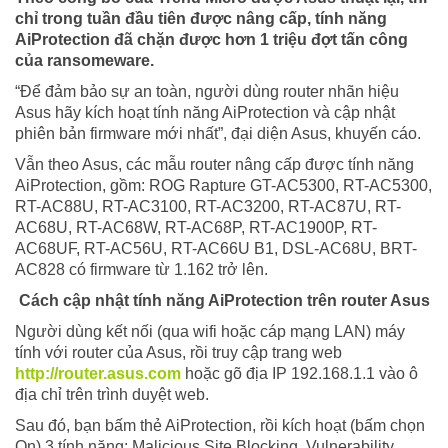
chỉ trong tuần đầu tiên được nâng cấp, tính năng
AiProtection đã chặn được hơn 1 triệu đợt tấn công
của ransomeware.
“Để đảm bảo sự an toàn, người dùng router nhãn hiệu
Asus hãy kích hoạt tính năng AiProtection và cập nhật
phiên bản firmware mới nhất”, đại diện Asus, khuyến cáo.
Vẫn theo Asus, các mẫu router nâng cấp được tính năng
AiProtection, gồm: ROG Rapture GT-AC5300, RT-AC5300,
RT-AC88U, RT-AC3100, RT-AC3200, RT-AC87U, RT-
AC68U, RT-AC68W, RT-AC68P, RT-AC1900P, RT-
AC68UF, RT-AC56U, RT-AC66U B1, DSL-AC68U, BRT-
AC828 có firmware từ 1.162 trở lên.
Cách cập nhật tính năng AiProtection trên router Asus
Người dùng kết nối (qua wifi hoặc cáp mạng LAN) máy
tính với router của Asus, rồi truy cập trang web
http://router.asus.com
hoặc gõ địa IP 192.168.1.1 vào ô
địa chỉ trên trình duyệt web.
Sau đó, bạn bấm thẻ AiProtection, rồi kích hoạt (bấm chọn
On) 3 tính năng: Malicious Site Blocking, Vulnerability