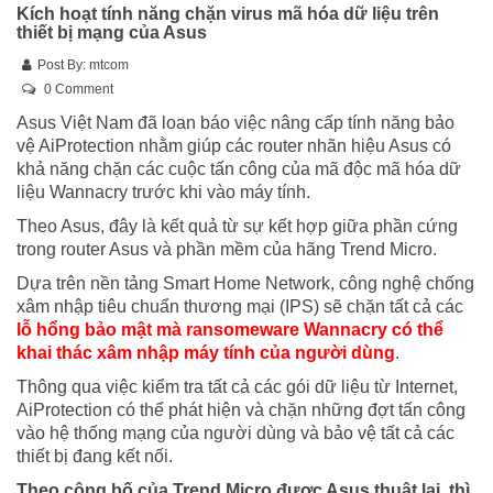
Kích hoạt tính năng chặn virus mã hóa dữ liệu trên
thiết bị mạng của Asus
Post By:
mtcom
0 Comment
Asus Việt Nam đã loan báo việc nâng cấp tính năng bảo
vệ AiProtection nhằm giúp các router nhãn hiệu Asus có
khả năng chặn các cuộc tấn công của mã độc mã hóa dữ
liệu Wannacry trước khi vào máy tính.
Theo Asus, đây là kết quả từ sự kết hợp giữa phần cứng
trong router Asus và phần mềm của hãng Trend Micro.
Dựa trên nền tảng Smart Home Network, công nghệ chống
xâm nhập tiêu chuẩn thương mại (IPS) sẽ chặn tất cả các
lỗ hổng bảo mật mà ransomeware Wannacry có thể
khai thác xâm nhập máy tính của người dùng
.
Thông qua việc kiểm tra tất cả các gói dữ liệu từ Internet,
AiProtection có thể phát hiện và chặn những đợt tấn công
vào hệ thống mạng của người dùng và bảo vệ tất cả các
thiết bị đang kết nối.
Theo công bố của Trend Micro được Asus thuật lại, thì