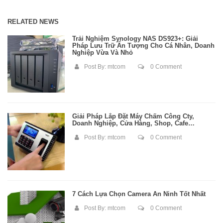
RELATED NEWS
Trải Nghiệm Synology NAS DS923+: Giải
Pháp Lưu Trữ Ấn Tượng Cho Cá Nhân, Doanh
Nghiệp Vừa Và Nhỏ
Post By:
mtcom
0 Comment
Giải Pháp Lắp Đặt Máy Chấm Công Cty,
Doanh Nghiệp, Cửa Hàng, Shop, Cafe…
Post By:
mtcom
0 Comment
7 Cách Lựa Chọn Camera An Ninh Tốt Nhất
Post By:
mtcom
0 Comment