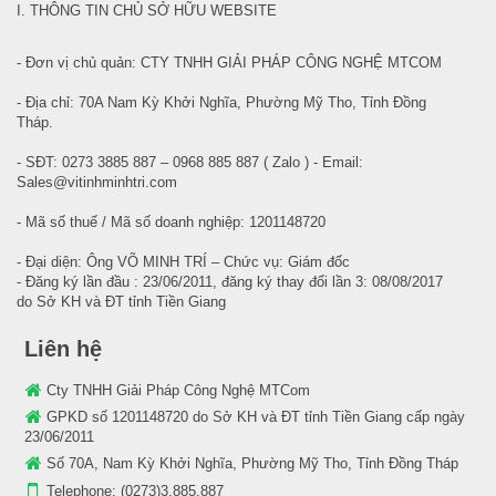
I. THÔNG TIN CHỦ SỞ HỮU WEBSITE
- Đơn vị chủ quản: CTY TNHH GIẢI PHÁP CÔNG NGHỆ MTCOM
- Địa chỉ: 70A Nam Kỳ Khởi Nghĩa, Phường Mỹ Tho, Tỉnh Đồng
Tháp.
- SĐT: 0273 3885 887 – 0968 885 887 ( Zalo ) - Email:
Sales@vitinhminhtri.com
- Mã số thuế / Mã số doanh nghiệp: 1201148720
- Đại diện: Ông VÕ MINH TRÍ – Chức vụ: Giám đốc
- Đăng ký lần đầu : 23/06/2011, đăng ký thay đổi lần 3: 08/08/2017
do Sở KH và ĐT tỉnh Tiền Giang
Liên hệ
Cty TNHH Giải Pháp Công Nghệ MTCom
GPKD số 1201148720 do Sở KH và ĐT tỉnh Tiền Giang cấp ngày
23/06/2011
Số 70A, Nam Kỳ Khởi Nghĩa, Phường Mỹ Tho, Tỉnh Đồng Tháp
Telephone:
(0273)3.885.887