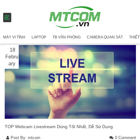
T
o
g
g
MÁY VI TÍNH
LAPTOP
TB VĂN PHÒNG
CAMERA QUAN SÁT
THIẾT
l
e
18
n
a
Febru
v
ary
i
g
a
t
i
o
n
TOP Webcam Livestream Dùng Tốt Nhất, Dễ Sử Dụng
Post By:
mtcom
0 Comment