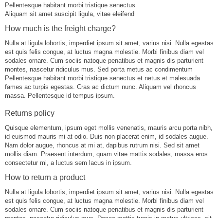
Pellentesque habitant morbi tristique senectus
Aliquam sit amet suscipit ligula, vitae eleifend
How much is the freight charge?
Nulla at ligula lobortis, imperdiet ipsum sit amet, varius nisi. Nulla egestas
est quis felis congue, at luctus magna molestie. Morbi finibus diam vel
sodales ornare. Cum sociis natoque penatibus et magnis dis parturient
montes, nascetur ridiculus mus. Sed porta metus ac condimentum
Pellentesque habitant morbi tristique senectus et netus et malesuada
fames ac turpis egestas. Cras ac dictum nunc. Aliquam vel rhoncus
massa. Pellentesque id tempus ipsum.
Returns policy
Quisque elementum, ipsum eget mollis venenatis, mauris arcu porta nibh,
id euismod mauris mi at odio. Duis non placerat enim, id sodales augue.
Nam dolor augue, rhoncus at mi at, dapibus rutrum nisi. Sed sit amet
mollis diam. Praesent interdum, quam vitae mattis sodales, massa eros
consectetur mi, a luctus sem lacus in ipsum.
How to return a product
Nulla at ligula lobortis, imperdiet ipsum sit amet, varius nisi. Nulla egestas
est quis felis congue, at luctus magna molestie. Morbi finibus diam vel
sodales ornare. Cum sociis natoque penatibus et magnis dis parturient