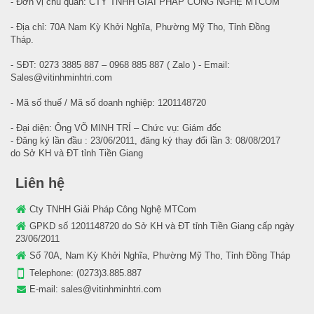
- Đơn vị chủ quản: CTY TNHH GIẢI PHÁP CÔNG NGHỆ MTCOM
- Địa chỉ: 70A Nam Kỳ Khởi Nghĩa, Phường Mỹ Tho, Tỉnh Đồng
Tháp.
- SĐT: 0273 3885 887 – 0968 885 887 ( Zalo ) - Email:
Sales@vitinhminhtri.com
- Mã số thuế / Mã số doanh nghiệp: 1201148720
- Đại diện: Ông VÕ MINH TRÍ – Chức vụ: Giám đốc
- Đăng ký lần đầu : 23/06/2011, đăng ký thay đổi lần 3: 08/08/2017
do Sở KH và ĐT tỉnh Tiền Giang
Liên hệ
Cty TNHH Giải Pháp Công Nghệ MTCom
GPKD số 1201148720 do Sở KH và ĐT tỉnh Tiền Giang cấp ngày
23/06/2011
Số 70A, Nam Kỳ Khởi Nghĩa, Phường Mỹ Tho, Tỉnh Đồng Tháp
Telephone:
(0273)3.885.887
E-mail:
sales@vitinhminhtri.com