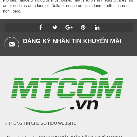
montes, nascetur ridiculus mus. Donec mattis turpis in metus ultrices, sit
amet sodales arcu laoreet. Nulla et neque ac ligula laoreet ultricies non
non libero.
ĐĂNG KÝ NHẬN TIN KHUYẾN MÃI
I. THÔNG TIN CHỦ SỞ HỮU WEBSITE