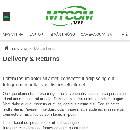
T
o
g
g
MÁY VI TÍNH
LAPTOP
TB VĂN PHÒNG
CAMERA QUAN SÁT
THIẾT
l
e
n
Trang chủ
Đổi trả hàng
a
Delivery & Returns
v
i
g
a
Lorem ipsum dolor sit amet, consectetur adipiscing elit.
t
i
Integer odio nulla, sagittis nec efficitur et:
o
Quisque elementum, ipsum eget mollis venenatis, mauris arcu porta nibh,
n
id euismod mauris mi at odio. Duis non placerat enim, id sodales augue.
Nam dolor augue, rhoncus at mi at, dapibus rutrum nisi. Sed sit amet
mollis diam. Praesent interdum, quam vitae mattis sodales, massa eros
consectetur mi, a luctus sem lacus in ipsum.
Etiam faucibus ipsum libero, ut finibus augue
Interdum et malesuada fames ac ante ipsum primis